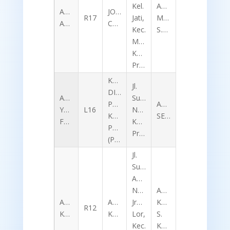
Kel.
AFRI
ABDURRAHMAN
JONAS
R17
Jati,
MUBAROK,
AQIL
COMPUTECH
Kec.
S.Kom
Mayangan,
Kota
Probolinggo
KANTOR
Jl.
DINAS
ACHMAD
Suroyo
PERHUBUNGAN
AGOK
YUSUF
L16
No.17,
KOTA
SETYOMONO
FEBRIYANTO
Kota
PROBOLINGGO
Probolinggo
(PJU)
Jl.
Sunan
Ampel
No.253,
ACH.
ADIT
AMD
Jrebeng
KHOZIN,
R12
KURNIAWAN
KOMPUTER
Lor,
S.
Kec.
Kom