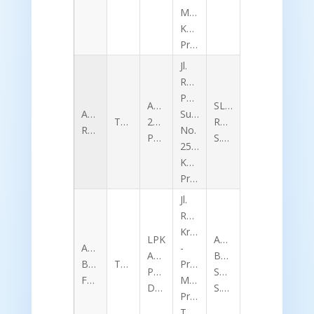
Mayangan,
Kota
Probolinggo
Jl.
Raya
Panglima
AUTO
SLAMET
ADITYA
Sudirman
TK157
2000
RUSDIANTO,
RAMADHANI
No.
PROBOLINGGO
S.Pd
258,
Kota
Probolinggo
Jl.
Raya
Kranggan
LPK
AHMAD
AHMAD
-
ABHINAYA
BUDI
BAGAS
TK156
Pringsurat,
PARAMARTHIKA
SANTUSA,
FADOLI
Medono,Kupen,
DHARMA
S.Pd
Pringsurat,
Temanggung,