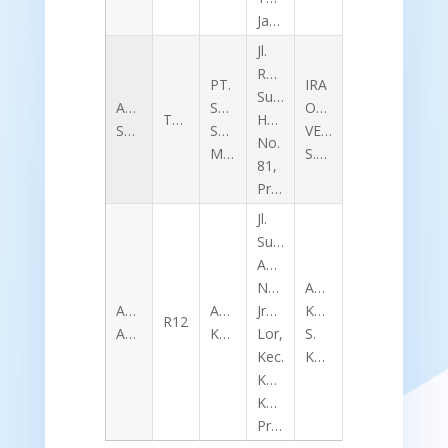
JawaTengah
Jl.
Raya
PT.
IRA
Sukarno
AHMAT
SUN
OKTA
TK153
Hatta
SULAIMAN
STAR
VERINA,
No.
MOTOR
S.Pd
81,
Probolinggo
Jl.
Sunan
Ampel
No.253,
ACH.
ALDO
AMD
Jrebeng
KHOZIN,
R12
ARFIANDA
KOMPUTER
Lor,
S.
Kec.
Kom
Kedopok,
Kota
Probolinggo