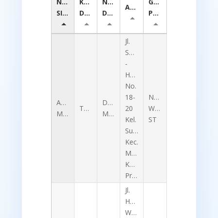
NAMA
KODE
NAMA
GURU
ALAMAT
SISWA
DUDI
DUDI
PEMBIMBING
Jl.
Soekarno
-
Hatta
No.
18-
NANANG
ABDUL
DUNIA
TB4
20
WAHYUDI,
MALIK
MOTOR
Kel.
ST
Sukabumi
Kec.
Mayangan
Kota
Probolinggo
Jl.
Hayam
Wuruk,