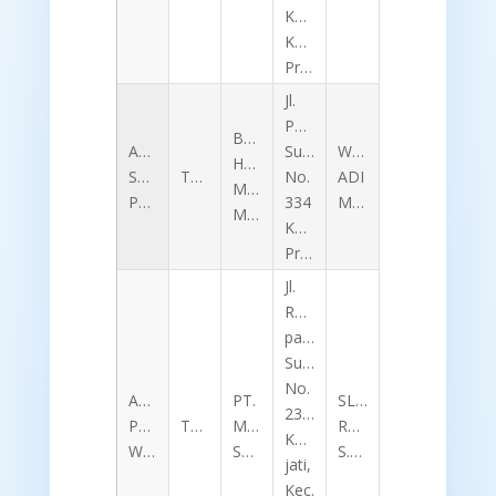
Kedopok,
Kota
Probolinggo
Jl.
Panglima
BENGKEL
ADIT
Sudirman
WAHYU
HONDA
SURYA
TB46
No.
ADI
MERPATI
PRATAMA
334
MUKHLAS
MOTOR
Kota
Probolinggo
Jl.
Raya
panglima
Sudirman
No.
ADITYA
PT.
SLAMET
237,
PUTRA
TK124
MILA
RUSDIANTO,
Kelurahan
WINARNO
SEJAHTERA
S.Pd
jati,
Kec.